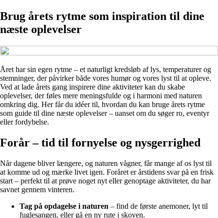
Brug årets rytme som inspiration til dine
næste oplevelser
Året har sin egen rytme – et naturligt kredsløb af lys, temperaturer og
stemninger, der påvirker både vores humør og vores lyst til at opleve.
Ved at lade årets gang inspirere dine aktiviteter kan du skabe
oplevelser, der føles mere meningsfulde og i harmoni med naturen
omkring dig. Her får du idéer til, hvordan du kan bruge årets rytme
som guide til dine næste oplevelser – uanset om du søger ro, eventyr
eller fordybelse.
Forår – tid til fornyelse og nysgerrighed
Når dagene bliver længere, og naturen vågner, får mange af os lyst til
at komme ud og mærke livet igen. Foråret er årstidens svar på en frisk
start – perfekt til at prøve noget nyt eller genoptage aktiviteter, du har
savnet gennem vinteren.
Tag på opdagelse i naturen
– find de første anemoner, lyt til
fuglesangen, eller gå en ny rute i skoven.