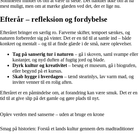
Sommeren minder os om at være til stede. Det handler ikke om at nå
mest muligt, men om at mærke glæden ved det, der er lige nu.
Efterår – refleksion og fordybelse
Efteråret bringer en særlig ro. Farverne skifter, tempoet sænkes, og
naturen forbereder sig på vinter. Det er en tid til at samle ind – både
konkret og mentalt – og til at finde glæde i de små, nære oplevelser.
Tag på sanserig tur i naturen
– gå i skoven, saml svampe eller
kastanjer, og nyd duften af fugtig jord og blade.
Dyrk kultur og kreativitet
– besøg et museum, gå i biografen,
eller begynd på et kursus.
Skab hygge i hverdagen
– tænd stearinlys, lav varm mad, og
inviter venner til en rolig aften.
Efteråret er en påmindelse om, at forandring kan være smuk. Det er en
tid til at give slip på det gamle og gøre plads til nyt.
Oplev verden med sanserne – uden at bruge en krone
Smag på historien: Forstå et lands kultur gennem dets madtraditioner