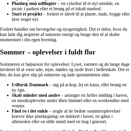
Planlæg små udflugter
– en cykeltur til et nyt område, en
picnic i parken eller et besøg på et lokalt marked.
Start et projekt
– foråret er ideelt til at plante, male, bygge eller
lære noget nyt.
Foråret handler om bevægelse og nysgerrighed. Det er tiden, hvor du
kan lade dig inspirere af naturens energi og bruge den til at skabe
momentum i din egen hverdag.
Sommer – oplevelser i fuldt flor
Sommeren er højsæson for oplevelser. Lyset, varmen og de lange dage
inviterer til at være ude, rejse, mødes og nyde livet i fællesskab. Det er
her, du kan give slip på rutinerne og lade spontaniteten råde.
Udforsk Danmark
– tag på ø-hop, lej en kano, eller besøg en
ny egn.
Skab minder med andre
– arranger en fælles middag i haven,
en musikoplevelse under åben himmel eller en weekendtur med
venner.
Find ro i det enkle
– nogle af de bedste sommeroplevelser
kræver ikke planlægning: en dukkert i havet, en gåtur i
aftensolen eller en stille stund med en bog i græsset.