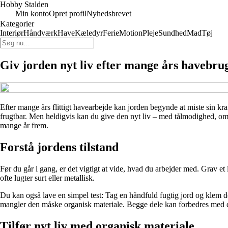
Hobby Stalden
Min konto
Opret profil
Nyhedsbrevet
Kategorier
Interiør
Håndværk
Have
Kæledyr
Ferie
Motion
Pleje
Sundhed
Mad
Tøj
Giv jorden nyt liv efter mange års havebru
Efter mange års flittigt havearbejde kan jorden begynde at miste sin kr
frugtbar. Men heldigvis kan du give den nyt liv – med tålmodighed, omt
mange år frem.
Forstå jordens tilstand
Før du går i gang, er det vigtigt at vide, hvad du arbejder med. Grav et
ofte lugter surt eller metallisk.
Du kan også lave en simpel test: Tag en håndfuld fugtig jord og klem d
mangler den måske organisk materiale. Begge dele kan forbedres med de
Tilfør nyt liv med organisk materiale