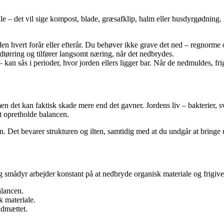
e – det vil sige kompost, blade, græsafklip, halm eller husdyrgødning. 
en hvert forår eller efterår. Du behøver ikke grave det ned – regnorme 
ørring og tilfører langsomt næring, når det nedbrydes.
kan sås i perioder, hvor jorden ellers ligger bar. Når de nedmuldes, fri
en det kan faktisk skade mere end det gavner. Jordens liv – bakterier, 
t opretholde balancen.
 Det bevarer strukturen og ilten, samtidig med at du undgår at bringe u
g smådyr arbejder konstant på at nedbryde organisk materiale og frigive 
alancen.
k materiale.
andmættet.