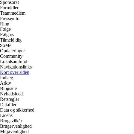
Sponsorat
Formidler
Teammedlem
Presseinfo
Ring
Følge
Følg os
Tilmeld dig
SoMe
Opdateringer
Community
Lokalsamfund
Navigationslinks
Kort over siden
Indlæg
Arkiv
Blogside
Nyhedsfeed
Retsregler
Datafiler
Data og sikkerhed
Licens
Brugsvilkår
Brugervenlighed
Miljøvenlighed