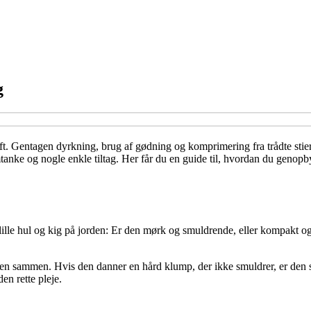
g
aft. Gentagen dyrkning, brug af gødning og komprimering fra trådte stier
anke og nogle enkle tiltag. Her får du en guide til, hvordan du genopb
 lille hul og kig på jorden: Er den mørk og smuldrende, eller kompakt og
en sammen. Hvis den danner en hård klump, der ikke smuldrer, er den san
n rette pleje.