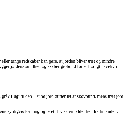
 eller tunge redskaber kan gøre, at jorden bliver træt og mindre
ygger jordens sundhed og skaber grobund for et frodigt haveliv i
 grå? Lugt til den – sund jord dufter let af skovbund, mens træt jord
dsynligvis for tung og leret. Hvis den falder helt fra hinanden,