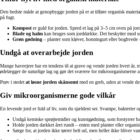
Den bedste måde at genopbygge jorden på er at tilføre organisk material
på fugt.
Kompost
er guld for jorden. Spred et lag på 3–5 cm oven på jord
Blade og halm
kan bruges som jorddække. Det beskytter mod udt
Grøn gødning
– planter som kløver, honningurt eller boghvede – 
Undgå at overarbejde jorden
Mange haveejere har en tendens til at grave og vende jorden hvert år, m
ødelægger de naturlige lag og gør det sværere for mikroorganismerne a
Prøv i stedet
at løsne jorden skånsomt
med en greb, uden at vende den.
Giv mikroorganismerne gode vilkår
En levende jord er fuld af liv, som du sjældent ser. Svampe, bakterier o
Undgå kemiske sprøjtemidler og kunstgødning, som forstyrrer b
Holde jorden dækket året rundt – enten med planter eller organis
Sørge for, at jorden ikke tørrer helt ud, men heller ikke bliver v