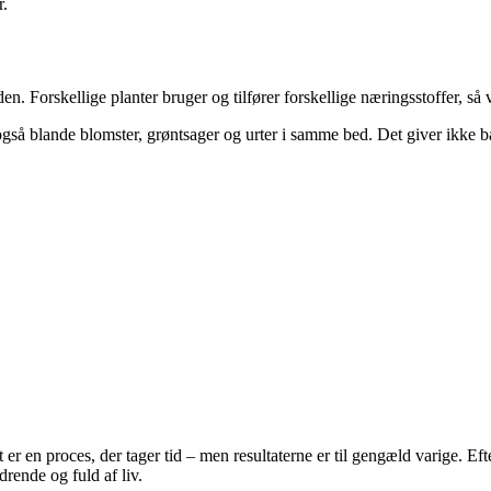
r.
n. Forskellige planter bruger og tilfører forskellige næringsstoffer, så v
an også blande blomster, grøntsager og urter i samme bed. Det giver ikk
er en proces, der tager tid – men resultaterne er til gengæld varige. Ef
rende og fuld af liv.