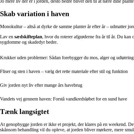
Jo mere liv der er i jorden, desto bedre bliver den til at nære dine plante
Skab variation i haven
Monokultur – altså at dyrke de samme planter år efter år – udmatter jorde
Lav en
sædskifteplan
, hvor du roterer afgrøderne fra år til år. Du k
sygdomme og skadedyr bedre.
Krukker uden problemer: Sådan forebygger du mos, alger og udtørring
Fliser og sten i haven – vælg det rette materiale efter stil og funktion
Giv jorden nyt liv efter mange års havebrug
Vandets vej gennem haven: Forstå vandkredsløbet for en sund have
Tænk langsigtet
At genopbygge jorden er ikke et projekt, der klares på en weekend. Det 
skånsom behandling vil du opleve, at jorden bliver mørkere, mere smuld