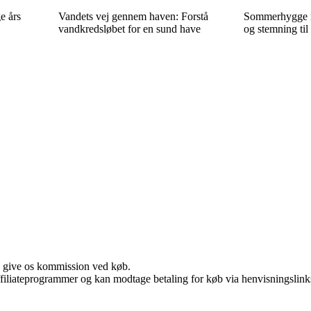
e års
Vandets vej gennem haven: Forstå
Sommerhygge i 
vandkredsløbet for en sund have
og stemning til 
n give os kommission ved køb.
affiliateprogrammer og kan modtage betaling for køb via henvisningslinks