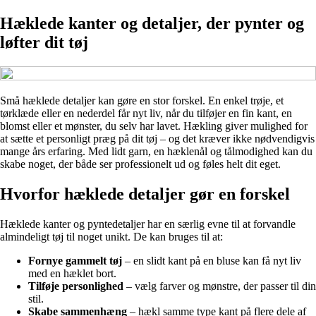
Hæklede kanter og detaljer, der pynter og
løfter dit tøj
Små hæklede detaljer kan gøre en stor forskel. En enkel trøje, et
tørklæde eller en nederdel får nyt liv, når du tilføjer en fin kant, en
blomst eller et mønster, du selv har lavet. Hækling giver mulighed for
at sætte et personligt præg på dit tøj – og det kræver ikke nødvendigvis
mange års erfaring. Med lidt garn, en hæklenål og tålmodighed kan du
skabe noget, der både ser professionelt ud og føles helt dit eget.
Hvorfor hæklede detaljer gør en forskel
Hæklede kanter og pyntedetaljer har en særlig evne til at forvandle
almindeligt tøj til noget unikt. De kan bruges til at:
Fornye gammelt tøj
– en slidt kant på en bluse kan få nyt liv
med en hæklet bort.
Tilføje personlighed
– vælg farver og mønstre, der passer til din
stil.
Skabe sammenhæng
– hækl samme type kant på flere dele af