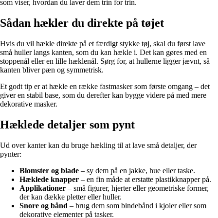
som viser, hvordan du laver dem trin for trin.
Sådan hækler du direkte på tøjet
Hvis du vil hækle direkte på et færdigt stykke tøj, skal du først lave
små huller langs kanten, som du kan hækle i. Det kan gøres med en
stoppenål eller en lille hæklenål. Sørg for, at hullerne ligger jævnt, så
kanten bliver pæn og symmetrisk.
Et godt tip er at hækle en række fastmasker som første omgang – det
giver en stabil base, som du derefter kan bygge videre på med mere
dekorative masker.
Hæklede detaljer som pynt
Ud over kanter kan du bruge hækling til at lave små detaljer, der
pynter:
Blomster og blade
– sy dem på en jakke, hue eller taske.
Hæklede knapper
– en fin måde at erstatte plastikknapper på.
Applikationer
– små figurer, hjerter eller geometriske former,
der kan dække pletter eller huller.
Snore og bånd
– brug dem som bindebånd i kjoler eller som
dekorative elementer på tasker.