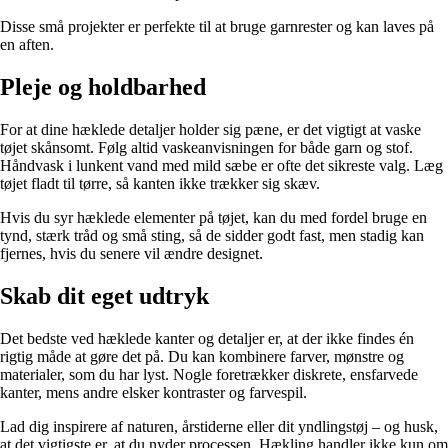
Disse små projekter er perfekte til at bruge garnrester og kan laves på
en aften.
Pleje og holdbarhed
For at dine hæklede detaljer holder sig pæne, er det vigtigt at vaske
tøjet skånsomt. Følg altid vaskeanvisningen for både garn og stof.
Håndvask i lunkent vand med mild sæbe er ofte det sikreste valg. Læg
tøjet fladt til tørre, så kanten ikke trækker sig skæv.
Hvis du syr hæklede elementer på tøjet, kan du med fordel bruge en
tynd, stærk tråd og små sting, så de sidder godt fast, men stadig kan
fjernes, hvis du senere vil ændre designet.
Skab dit eget udtryk
Det bedste ved hæklede kanter og detaljer er, at der ikke findes én
rigtig måde at gøre det på. Du kan kombinere farver, mønstre og
materialer, som du har lyst. Nogle foretrækker diskrete, ensfarvede
kanter, mens andre elsker kontraster og farvespil.
Lad dig inspirere af naturen, årstiderne eller dit yndlingstøj – og husk,
at det vigtigste er, at du nyder processen. Hækling handler ikke kun om