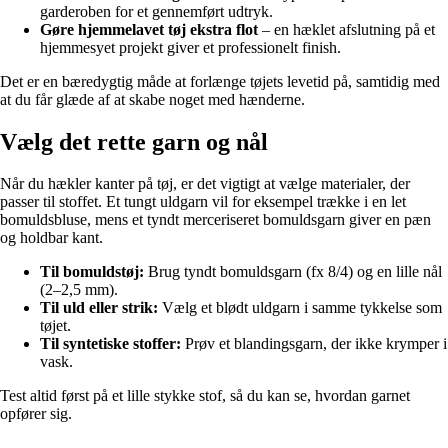
garderoben for et gennemført udtryk.
Gøre hjemmelavet tøj ekstra flot
– en hæklet afslutning på et
hjemmesyet projekt giver et professionelt finish.
Det er en bæredygtig måde at forlænge tøjets levetid på, samtidig med
at du får glæde af at skabe noget med hænderne.
Vælg det rette garn og nål
Når du hækler kanter på tøj, er det vigtigt at vælge materialer, der
passer til stoffet. Et tungt uldgarn vil for eksempel trække i en let
bomuldsbluse, mens et tyndt merceriseret bomuldsgarn giver en pæn
og holdbar kant.
Til bomuldstøj:
Brug tyndt bomuldsgarn (fx 8/4) og en lille nål
(2–2,5 mm).
Til uld eller strik:
Vælg et blødt uldgarn i samme tykkelse som
tøjet.
Til syntetiske stoffer:
Prøv et blandingsgarn, der ikke krymper i
vask.
Test altid først på et lille stykke stof, så du kan se, hvordan garnet
opfører sig.