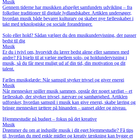
Musik
Gennem tiderne har musikken afspejlet samfundets udvikling – fra
folkelige traditioner til digitale lydlandskaber. Artiklen undersøger,
hvordan musik både bevarer kulturarv og skaber nye fællesskaber i
takt med teknologiske og sociale forandringer.
Solo eller hold? Sådan vælger du den musikundervisning, der passer
bedst til dig
Musik
Er du i tvivl om, hvorvidt du lærer bedst alene eller sammen med
andre? Få hjælp til at vælge mellem solo- og holdundervisning i
musik, så du får mest muligt ud af din tid, din motivation og dit
talent.
Fælles musikglæde: Når samspil styrker trivsel og giver energi
Musik
Når mennesker spiller musik sammen, opstår der noget særligt – et
fællesskab, der styrker trivsel, nærvær og samhørighed. Artiklen
udforsker, hvordan samspil i musik kan give energi, skabe læring og
bringe mennesker tættere på hinanden – uanset alder og niveau.
Hjemmestudie på budget – fokus på det kreative
Musik
Drømmer du om at indspille musik i dit eget hjemmestudie? Få tips
til, hvordan du med enkle midler og kreativ tænkning kan bygge et