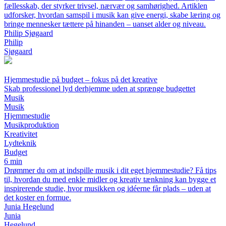
fællesskab, der styrker trivsel, nærvær og samhørighed. Artiklen
udforsker, hvordan samspil i musik kan give energi, skabe læring og
bringe mennesker tættere på hinanden – uanset alder og niveau.
Philip Sjøgaard
Philip
Sjøgaard
Hjemmestudie på budget – fokus på det kreative
Skab professionel lyd derhjemme uden at sprænge budgettet
Musik
Musik
Hjemmestudie
Musikproduktion
Kreativitet
Lydteknik
Budget
6 min
Drømmer du om at indspille musik i dit eget hjemmestudie? Få tips
til, hvordan du med enkle midler og kreativ tænkning kan bygge et
inspirerende studie, hvor musikken og idéerne får plads – uden at
det koster en formue.
Junia Hegelund
Junia
Hegelund