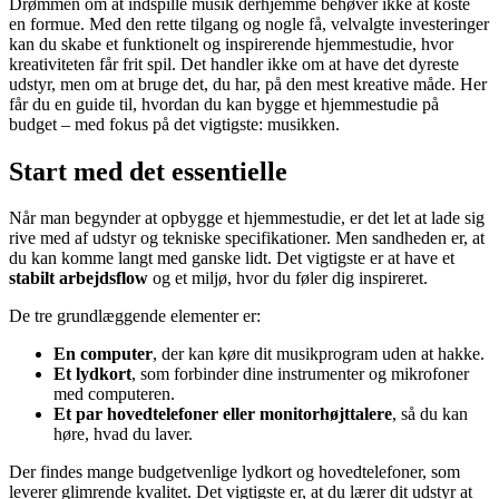
Drømmen om at indspille musik derhjemme behøver ikke at koste
en formue. Med den rette tilgang og nogle få, velvalgte investeringer
kan du skabe et funktionelt og inspirerende hjemmestudie, hvor
kreativiteten får frit spil. Det handler ikke om at have det dyreste
udstyr, men om at bruge det, du har, på den mest kreative måde. Her
får du en guide til, hvordan du kan bygge et hjemmestudie på
budget – med fokus på det vigtigste: musikken.
Start med det essentielle
Når man begynder at opbygge et hjemmestudie, er det let at lade sig
rive med af udstyr og tekniske specifikationer. Men sandheden er, at
du kan komme langt med ganske lidt. Det vigtigste er at have et
stabilt arbejdsflow
og et miljø, hvor du føler dig inspireret.
De tre grundlæggende elementer er:
En computer
, der kan køre dit musikprogram uden at hakke.
Et lydkort
, som forbinder dine instrumenter og mikrofoner
med computeren.
Et par hovedtelefoner eller monitorhøjttalere
, så du kan
høre, hvad du laver.
Der findes mange budgetvenlige lydkort og hovedtelefoner, som
leverer glimrende kvalitet. Det vigtigste er, at du lærer dit udstyr at