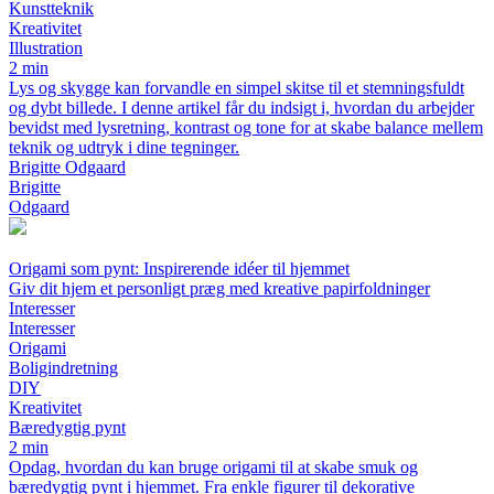
Kunstteknik
Kreativitet
Illustration
2 min
Lys og skygge kan forvandle en simpel skitse til et stemningsfuldt
og dybt billede. I denne artikel får du indsigt i, hvordan du arbejder
bevidst med lysretning, kontrast og tone for at skabe balance mellem
teknik og udtryk i dine tegninger.
Brigitte Odgaard
Brigitte
Odgaard
Origami som pynt: Inspirerende idéer til hjemmet
Giv dit hjem et personligt præg med kreative papirfoldninger
Interesser
Interesser
Origami
Boligindretning
DIY
Kreativitet
Bæredygtig pynt
2 min
Opdag, hvordan du kan bruge origami til at skabe smuk og
bæredygtig pynt i hjemmet. Fra enkle figurer til dekorative