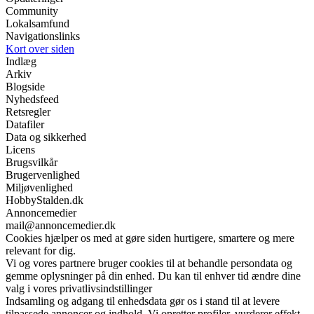
Community
Lokalsamfund
Navigationslinks
Kort over siden
Indlæg
Arkiv
Blogside
Nyhedsfeed
Retsregler
Datafiler
Data og sikkerhed
Licens
Brugsvilkår
Brugervenlighed
Miljøvenlighed
HobbyStalden.dk
Annoncemedier
mail@annoncemedier.dk
Cookies hjælper os med at gøre siden hurtigere, smartere og mere
relevant for dig.
Vi og vores partnere bruger cookies til at behandle persondata og
gemme oplysninger på din enhed. Du kan til enhver tid ændre dine
valg i vores privatlivsindstillinger
Indsamling og adgang til enhedsdata gør os i stand til at levere
tilpassede annoncer og indhold. Vi opretter profiler, vurderer effekt