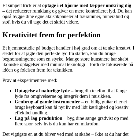
Et simpelt trick er at
optage i et hjørne med tæpper omkring dig
– det reducerer rumklang og giver en mere kontrolleret lyd. Du kan
også bygge dine egne akustikpaneler af trærammer, mineraluld og
stof, hvis du vil tage det et skridt videre.
Kreativitet frem for perfektion
Et hjemmestudie på budget handler i høj grad om at tænke kreativt. I
stedet for at jagte den perfekte lyd fra starten, kan du bruge
begrænsningerne som en styrke. Mange store kunstnere har skabt
ikoniske optagelser med minimal teknologi – fordi de fokuserede på
idéen og følelsen frem for teknikken.
Prøv at eksperimentere med:
Optagelse af naturlige lyde
– brug din telefon til at fange
lyde fra omgivelserne og integrér dem i musikken.
Genbrug af gamle instrumenter
– en billig guitar eller et
brugt keyboard kan få nyt liv med lidt kærlighed og kreativ
effektbehandling.
Lag-på-lag-produktion
– byg dine sange gradvist op med
flere spor, selv hvis du kun har én mikrofon.
Det vigtigste er, at du bliver ved med at skabe – ikke at du har det