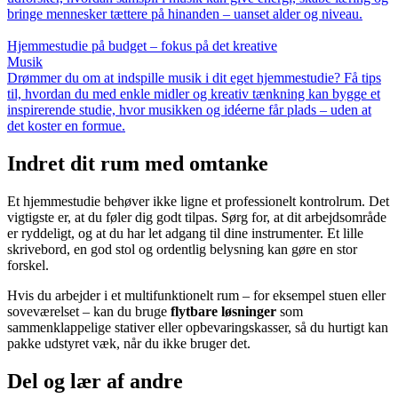
bringe mennesker tættere på hinanden – uanset alder og niveau.
Hjemmestudie på budget – fokus på det kreative
Musik
Drømmer du om at indspille musik i dit eget hjemmestudie? Få tips
til, hvordan du med enkle midler og kreativ tænkning kan bygge et
inspirerende studie, hvor musikken og idéerne får plads – uden at
det koster en formue.
Indret dit rum med omtanke
Et hjemmestudie behøver ikke ligne et professionelt kontrolrum. Det
vigtigste er, at du føler dig godt tilpas. Sørg for, at dit arbejdsområde
er ryddeligt, og at du har let adgang til dine instrumenter. Et lille
skrivebord, en god stol og ordentlig belysning kan gøre en stor
forskel.
Hvis du arbejder i et multifunktionelt rum – for eksempel stuen eller
soveværelset – kan du bruge
flytbare løsninger
som
sammenklappelige stativer eller opbevaringskasser, så du hurtigt kan
pakke udstyret væk, når du ikke bruger det.
Del og lær af andre