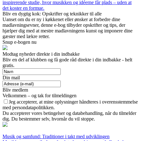
inspirerende studie, hvor musikken og idéerne får plads – uden at
det koster en formue.
Bliv en dygtig kok: Opskrifter og teknikker til alle
Uanset om du er ny i køkkenet eller ønsker at forbedre dine
madlavningsevner, denne e-bog tilbyder opskrifter og tips, der
hjælper dig med at mestre madlavningens kunst og imponere dine
gæster med lækre retter.
Snup e-bogen nu
Modtag nyheder direkte i din indbakke
Bliv en del af klubben og få gode råd direkte i din indbakke - helt
gratis.
Din mail
Bliv medlem
Velkommen – og tak for tilmeldingen
Jeg accepterer, at mine oplysninger håndteres i overensstemmelse
med persondatapolitikken.
Du accepterer vores betingelser og databehandling, når du tilmelder
dig. Du bestemmer selv, hvornår du vil stoppe.
Musik og samfund: Traditioner i takt med udviklingen