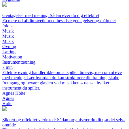
Gentagelser med mening: Sådan øver du dig effektivt
Få mere ud af din øvetid med bevidste gentagelser og målrettet
fokus
Musik
Musik
Musik
Øvning
Læring
Motivation
Instrumenttræning
7 min
Effektiv øvning handler ikke om at spille i timevis, men om at øve
med mening. Lær hvordan du kan strukturere din træning, skabe
fremgang og bevare glæden ved musikken – uanset hvilket
instrument du spiller.
Agnes Holte
Agnes
Holte
Sikkert og effektivt værksted: Sådan organiserer du dit gør det selv-
område