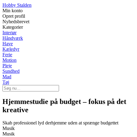
Hobby Stalden
Min konto
Opret profil
Nyhedsbrevet
Kategorier
Interiør
Håndværk
Have
Kæledyr
Ferie
Motion
Pleje
Sundhed
Mad
Tøj
Hjemmestudie på budget – fokus på det
kreative
Skab professionel lyd derhjemme uden at sprænge budgettet
Musik
Musik