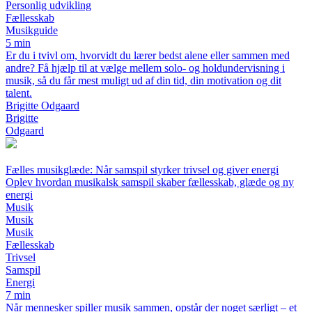
Personlig udvikling
Fællesskab
Musikguide
5 min
Er du i tvivl om, hvorvidt du lærer bedst alene eller sammen med
andre? Få hjælp til at vælge mellem solo- og holdundervisning i
musik, så du får mest muligt ud af din tid, din motivation og dit
talent.
Brigitte Odgaard
Brigitte
Odgaard
Fælles musikglæde: Når samspil styrker trivsel og giver energi
Oplev hvordan musikalsk samspil skaber fællesskab, glæde og ny
energi
Musik
Musik
Musik
Fællesskab
Trivsel
Samspil
Energi
7 min
Når mennesker spiller musik sammen, opstår der noget særligt – et