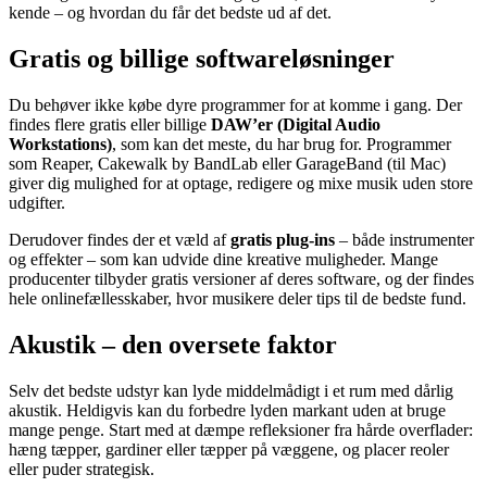
kende – og hvordan du får det bedste ud af det.
Gratis og billige softwareløsninger
Du behøver ikke købe dyre programmer for at komme i gang. Der
findes flere gratis eller billige
DAW’er (Digital Audio
Workstations)
, som kan det meste, du har brug for. Programmer
som Reaper, Cakewalk by BandLab eller GarageBand (til Mac)
giver dig mulighed for at optage, redigere og mixe musik uden store
udgifter.
Derudover findes der et væld af
gratis plug-ins
– både instrumenter
og effekter – som kan udvide dine kreative muligheder. Mange
producenter tilbyder gratis versioner af deres software, og der findes
hele onlinefællesskaber, hvor musikere deler tips til de bedste fund.
Akustik – den oversete faktor
Selv det bedste udstyr kan lyde middelmådigt i et rum med dårlig
akustik. Heldigvis kan du forbedre lyden markant uden at bruge
mange penge. Start med at dæmpe refleksioner fra hårde overflader:
hæng tæpper, gardiner eller tæpper på væggene, og placer reoler
eller puder strategisk.