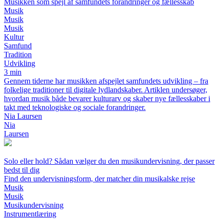
Musikken som spejl af samfundets forandringer og fællesskab
Musik
Musik
Musik
Kultur
Samfund
Tradition
Udvikling
3 min
Gennem tiderne har musikken afspejlet samfundets udvikling – fra
folkelige traditioner til digitale lydlandskaber. Artiklen undersøger,
hvordan musik både bevarer kulturarv og skaber nye fællesskaber i
takt med teknologiske og sociale forandringer.
Nia Laursen
Nia
Laursen
Solo eller hold? Sådan vælger du den musikundervisning, der passer
bedst til dig
Find den undervisningsform, der matcher din musikalske rejse
Musik
Musik
Musikundervisning
Instrumentlæring