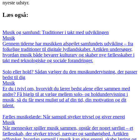
nyeste udstyr.
Læs også:
Musik og samfund: Traditioner i takt med udviklingen
Musik
Gennem tiderne har musikken afspejlet samfundets udvikling – fra
folkelige traditioner til digitale lydlandskaber. Artiklen undersøger,
hvordan musik både bevarer kulturarv og skaber nye fællesskaber i
takt med teknologiske og sociale forandringer.
Solo eller hold? Sådan vælger du den musikundervisning, der passer
bedst til dig
Musik
Er du i tvivl om, hvorvidt du lærer bedst alene eller sammen med
andre? Få hjælp til at vælge mellem solo- og holdundervisning i
musik, så du får mest muligt ud af din tid, din motivation og dit
talent.
Fælles musikglæde: Når samspil styrker trivsel og giver energi
Musik
Når mennesker spiller musik sammen, opstår der noget særligt – et
fællesskab, der styrker trivsel, nærvær og samhørighed. Artiklen
udforsker, hvordan samspil i musik kan give energi, skabe læring og