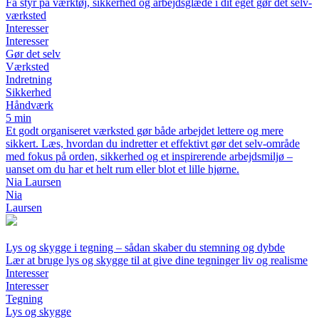
Få styr på værktøj, sikkerhed og arbejdsglæde i dit eget gør det selv-
værksted
Interesser
Interesser
Gør det selv
Værksted
Indretning
Sikkerhed
Håndværk
5 min
Et godt organiseret værksted gør både arbejdet lettere og mere
sikkert. Læs, hvordan du indretter et effektivt gør det selv-område
med fokus på orden, sikkerhed og et inspirerende arbejdsmiljø –
uanset om du har et helt rum eller blot et lille hjørne.
Nia Laursen
Nia
Laursen
Lys og skygge i tegning – sådan skaber du stemning og dybde
Lær at bruge lys og skygge til at give dine tegninger liv og realisme
Interesser
Interesser
Tegning
Lys og skygge