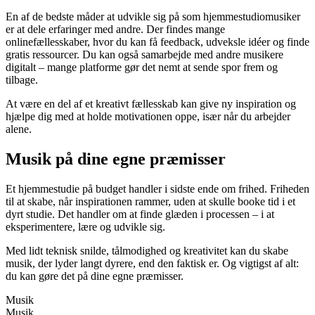
En af de bedste måder at udvikle sig på som hjemmestudiomusiker
er at dele erfaringer med andre. Der findes mange
onlinefællesskaber, hvor du kan få feedback, udveksle idéer og finde
gratis ressourcer. Du kan også samarbejde med andre musikere
digitalt – mange platforme gør det nemt at sende spor frem og
tilbage.
At være en del af et kreativt fællesskab kan give ny inspiration og
hjælpe dig med at holde motivationen oppe, især når du arbejder
alene.
Musik på dine egne præmisser
Et hjemmestudie på budget handler i sidste ende om frihed. Friheden
til at skabe, når inspirationen rammer, uden at skulle booke tid i et
dyrt studie. Det handler om at finde glæden i processen – i at
eksperimentere, lære og udvikle sig.
Med lidt teknisk snilde, tålmodighed og kreativitet kan du skabe
musik, der lyder langt dyrere, end den faktisk er. Og vigtigst af alt:
du kan gøre det på dine egne præmisser.
Musik
Musik