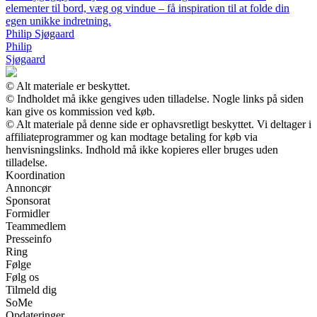
elementer til bord, væg og vindue – få inspiration til at folde din
egen unikke indretning.
Philip Sjøgaard
Philip
Sjøgaard
© Alt materiale er beskyttet.
© Indholdet må ikke gengives uden tilladelse. Nogle links på siden
kan give os kommission ved køb.
© Alt materiale på denne side er ophavsretligt beskyttet. Vi deltager i
affiliateprogrammer og kan modtage betaling for køb via
henvisningslinks. Indhold må ikke kopieres eller bruges uden
tilladelse.
Koordination
Annoncør
Sponsorat
Formidler
Teammedlem
Presseinfo
Ring
Følge
Følg os
Tilmeld dig
SoMe
Opdateringer