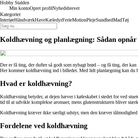
Hobby Stalden
Min konto
Opret profil
Nyhedsbrevet
Kategorier
Interiør
Håndværk
Have
Kæledyr
Ferie
Motion
Pleje
Sundhed
Mad
Tøj
Koldhævning og planlægning: Sådan opnår du
Der er få ting, der dufter så godt som nybagt brød – og få ting, der kan
Her kommer koldhævning ind i billedet. Med lidt planlægning kan du båd
Hvad er koldhævning?
Koldhævning betyder, at dejen hæver i køleskabet i stedet for ved stue
tid til at udvikle komplekse aromaer, mens glutenstrukturen bliver stæ
Koldhævning kræver ikke særligt udstyr, men den kræver tålmodighed og
Fordelene ved koldhævning