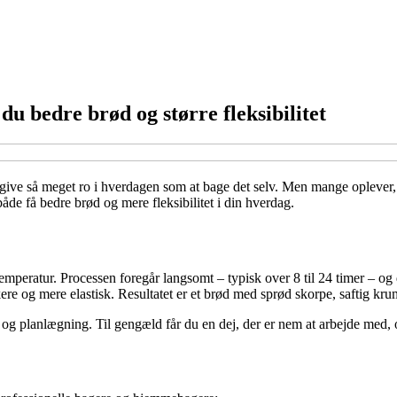
 bedre brød og større fleksibilitet
 give så meget ro i hverdagen som at bage det selv. Men mange oplever, at
e få bedre brød og mere fleksibilitet i din hverdag.
temperatur. Processen foregår langsomt – typisk over 8 til 24 timer – o
rkere og mere elastisk. Resultatet er et brød med sprød skorpe, saftig 
 planlægning. Til gengæld får du en dej, der er nem at arbejde med, og