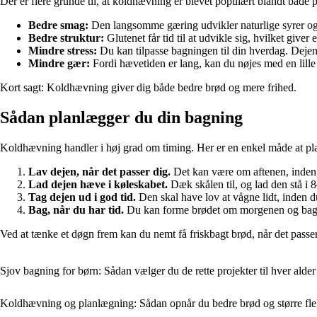
Der er flere grunde til, at koldhævning er blevet populært blandt både
Bedre smag:
Den langsomme gæring udvikler naturlige syrer o
Bedre struktur:
Glutenet får tid til at udvikle sig, hvilket giver
Mindre stress:
Du kan tilpasse bagningen til din hverdag. Deje
Mindre gær:
Fordi hævetiden er lang, kan du nøjes med en lille s
Kort sagt: Koldhævning giver dig både bedre brød og mere frihed.
Sådan planlægger du din bagning
Koldhævning handler i høj grad om timing. Her er en enkel måde at pl
Lav dejen, når det passer dig.
Det kan være om aftenen, inden d
Lad dejen hæve i køleskabet.
Dæk skålen til, og lad den stå i 8
Tag dejen ud i god tid.
Den skal have lov at vågne lidt, inden 
Bag, når du har tid.
Du kan forme brødet om morgenen og bage
Ved at tænke et døgn frem kan du nemt få friskbagt brød, når det passer
Sjov bagning for børn: Sådan vælger du de rette projekter til hver alder
Koldhævning og planlægning: Sådan opnår du bedre brød og større flek