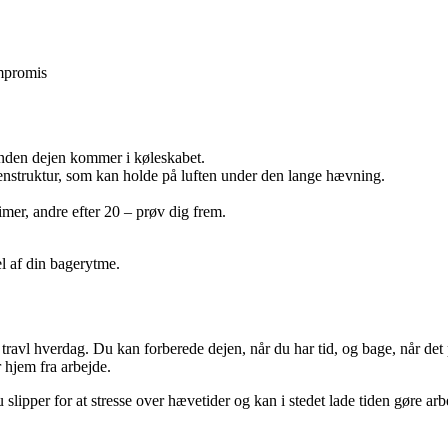
mpromis
 inden dejen kommer i køleskabet.
enstruktur, som kan holde på luften under den lange hævning.
imer, andre efter 20 – prøv dig frem.
el af din bagerytme.
n travl hverdag. Du kan forberede dejen, når du har tid, og bage, når de
 hjem fra arbejde.
pper for at stresse over hævetider og kan i stedet lade tiden gøre arbe