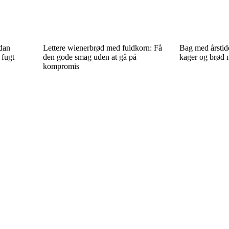
ådan
Lettere wienerbrød med fuldkorn: Få
Bag med årstide
 fugt
den gode smag uden at gå på
kager og brød 
kompromis