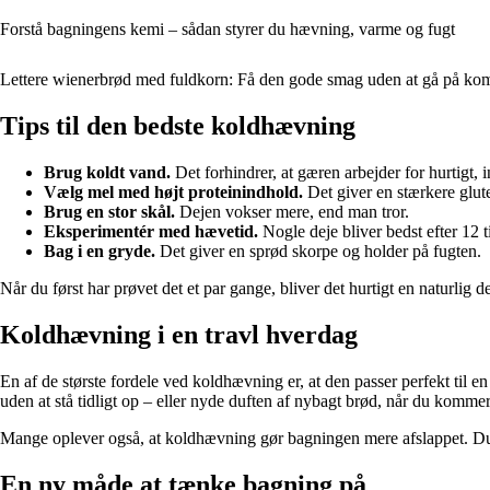
Forstå bagningens kemi – sådan styrer du hævning, varme og fugt
Lettere wienerbrød med fuldkorn: Få den gode smag uden at gå på ko
Tips til den bedste koldhævning
Brug koldt vand.
Det forhindrer, at gæren arbejder for hurtigt,
Vælg mel med højt proteinindhold.
Det giver en stærkere glut
Brug en stor skål.
Dejen vokser mere, end man tror.
Eksperimentér med hævetid.
Nogle deje bliver bedst efter 12 t
Bag i en gryde.
Det giver en sprød skorpe og holder på fugten.
Når du først har prøvet det et par gange, bliver det hurtigt en naturlig d
Koldhævning i en travl hverdag
En af de største fordele ved koldhævning er, at den passer perfekt til e
uden at stå tidligt op – eller nyde duften af nybagt brød, når du kommer
Mange oplever også, at koldhævning gør bagningen mere afslappet. Du sli
En ny måde at tænke bagning på