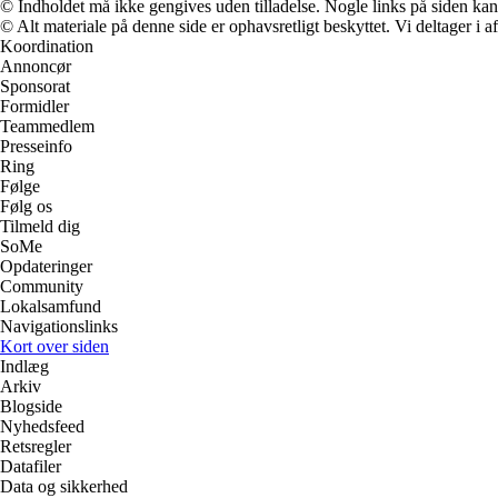
© Indholdet må ikke gengives uden tilladelse. Nogle links på siden ka
© Alt materiale på denne side er ophavsretligt beskyttet. Vi deltager i 
Koordination
Annoncør
Sponsorat
Formidler
Teammedlem
Presseinfo
Ring
Følge
Følg os
Tilmeld dig
SoMe
Opdateringer
Community
Lokalsamfund
Navigationslinks
Kort over siden
Indlæg
Arkiv
Blogside
Nyhedsfeed
Retsregler
Datafiler
Data og sikkerhed