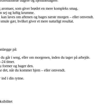
 professionelle bagere og hjemmebagere:
g aromaer, som giver brødet en mere kompleks smag.
 en sej og luftig krumme.
n kan laves om aftenen og bages næste morgen – eller omvendt.
mule gær, hvilket giver et mere naturligt resultat.
anlægge på:
u går i seng, eller om morgenen, inden du tager på arbejde.
–24 timer.
du former og bager den.
 det, når du kommer hjem – eller omvendt.
 ind i din rytme.
sibilitet