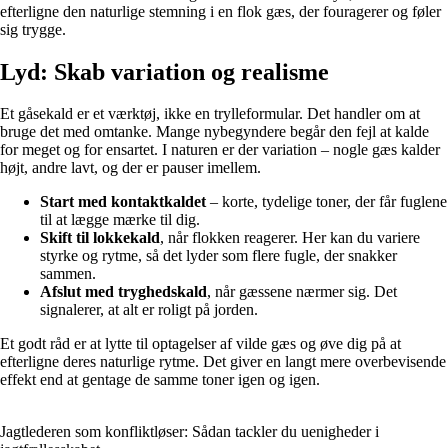
efterligne den naturlige stemning i en flok gæs, der fouragerer og føler
sig trygge.
Lyd: Skab variation og realisme
Et gåsekald er et værktøj, ikke en trylleformular. Det handler om at
bruge det med omtanke. Mange nybegyndere begår den fejl at kalde
for meget og for ensartet. I naturen er der variation – nogle gæs kalder
højt, andre lavt, og der er pauser imellem.
Start med kontaktkaldet
– korte, tydelige toner, der får fuglene
til at lægge mærke til dig.
Skift til lokkekald
, når flokken reagerer. Her kan du variere
styrke og rytme, så det lyder som flere fugle, der snakker
sammen.
Afslut med tryghedskald
, når gæssene nærmer sig. Det
signalerer, at alt er roligt på jorden.
Et godt råd er at lytte til optagelser af vilde gæs og øve dig på at
efterligne deres naturlige rytme. Det giver en langt mere overbevisende
effekt end at gentage de samme toner igen og igen.
Jagtlederen som konfliktløser: Sådan tackler du uenigheder i