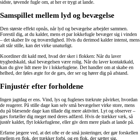
sidste, tøvende fugle om, at her er trygt at lande.
Samspillet mellem lyd og bevægelse
Den største effekt opnås, når lyd og bevægelse arbejder sammen.
Forestil dig, at du kalder, mens et par lokkefugle bevæger sig i vinden
– det skaber liv og troværdighed. Hvis du derimod kalder intenst, mens
alt står stille, kan det virke unaturligt.
Koordiner dit kald med, hvad der sker i flokken: Når du laver
tryghedskald, skal bevægelsen være rolig. Når du laver kontaktkald,
kan du give lidt mere liv i lokkefuglene. Det handler om at skabe en
helhed, der føles ægte for de gæs, der ser og hører dig på afstand.
Finjustér efter forholdene
Ingen jagtdag er ens. Vind, lys og fuglenes trækrute påvirker, hvordan
de reagerer. På stille dage kan selv små bevægelser virke store, mens
du på blæsende dage kan tillade dig mere aktivitet. Lyt og observer –
gæs fortæller dig meget med deres adfærd. Hvis de trækker væk, så
justér kaldet, flyt lokkefuglene, eller giv dem mere plads at lande på.
Erfarne jægere ved, at det ofte er de små justeringer, der gør forskellen
mellem en flok, der trækker forbi, og en flok, der sætter sig.