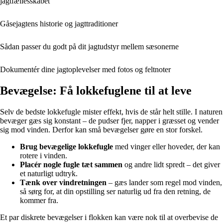
jagtfællesskabet
Gåsejagtens historie og jagttraditioner
Sådan passer du godt på dit jagtudstyr mellem sæsonerne
Dokumentér dine jagtoplevelser med fotos og feltnoter
Bevægelse: Få lokkefuglene til at leve
Selv de bedste lokkefugle mister effekt, hvis de står helt stille. I naturen
bevæger gæs sig konstant – de pudser fjer, napper i græsset og vender
sig mod vinden. Derfor kan små bevægelser gøre en stor forskel.
Brug bevægelige lokkefugle
med vinger eller hoveder, der kan
rotere i vinden.
Placér nogle fugle tæt sammen
og andre lidt spredt – det giver
et naturligt udtryk.
Tænk over vindretningen
– gæs lander som regel mod vinden,
så sørg for, at din opstilling ser naturlig ud fra den retning, de
kommer fra.
Et par diskrete bevægelser i flokken kan være nok til at overbevise de