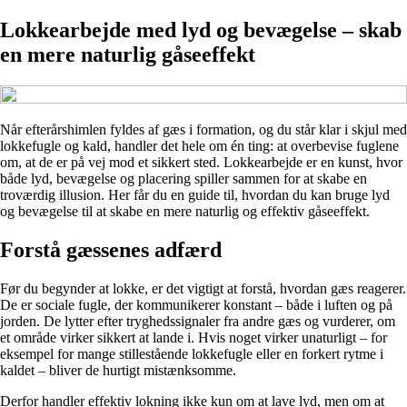
Lokkearbejde med lyd og bevægelse – skab
en mere naturlig gåseeffekt
Når efterårshimlen fyldes af gæs i formation, og du står klar i skjul med
lokkefugle og kald, handler det hele om én ting: at overbevise fuglene
om, at de er på vej mod et sikkert sted. Lokkearbejde er en kunst, hvor
både lyd, bevægelse og placering spiller sammen for at skabe en
troværdig illusion. Her får du en guide til, hvordan du kan bruge lyd
og bevægelse til at skabe en mere naturlig og effektiv gåseeffekt.
Forstå gæssenes adfærd
Før du begynder at lokke, er det vigtigt at forstå, hvordan gæs reagerer.
De er sociale fugle, der kommunikerer konstant – både i luften og på
jorden. De lytter efter tryghedssignaler fra andre gæs og vurderer, om
et område virker sikkert at lande i. Hvis noget virker unaturligt – for
eksempel for mange stillestående lokkefugle eller en forkert rytme i
kaldet – bliver de hurtigt mistænksomme.
Derfor handler effektiv lokning ikke kun om at lave lyd, men om at