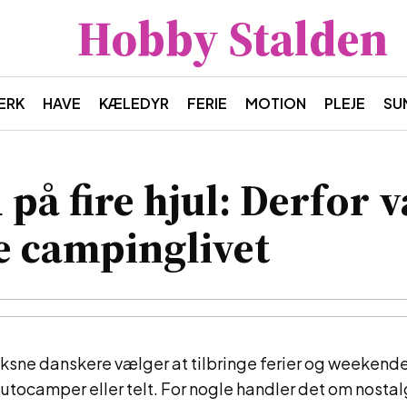
Hobby Stalden
ÆRK
HAVE
KÆLEDYR
FERIE
MOTION
PLEJE
SU
 på fire hjul: Derfor 
e campinglivet
oksne danskere vælger at tilbringe ferier og weekende
tocamper eller telt. For nogle handler det om nostal