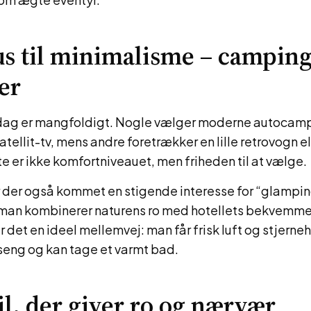
us til minimalisme – campin
er
dag er mangfoldigt. Nogle vælger moderne autocamp
satellit-tv, mens andre foretrækker en lille retrovogn e
ste er ikke komfortniveauet, men friheden til at vælge.
r der også kommet en stigende interesse for “glampi
man kombinerer naturens ro med hotellets bekvemme
 det en ideel mellemvej: man får frisk luft og stjern
g seng og kan tage et varmt bad.
til, der giver ro og nærvær