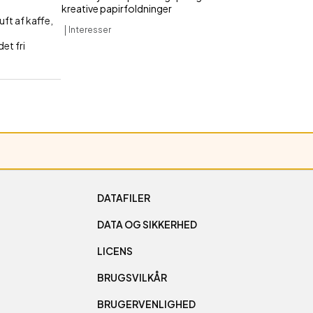
kreative papirfoldninger
ft af kaffe,
Interesser
et fri
DATAFILER
DATA OG SIKKERHED
LICENS
BRUGSVILKÅR
BRUGERVENLIGHED