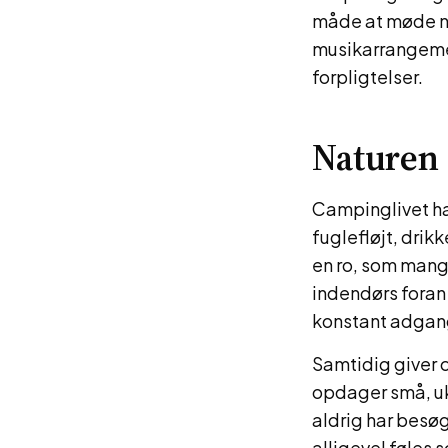
måde at møde n
musikarrangemen
forpligtelser.
Naturen
Campinglivet ha
fuglefløjt, dri
en ro, som mange
indendørs foran
konstant adgang
Samtidig giver 
opdager små, uke
aldrig har besøg
alligevel føles 