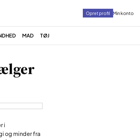
Opret profil
Min konto
NDHED
MAD
TØJ
vælger
r i
gi og minder fra