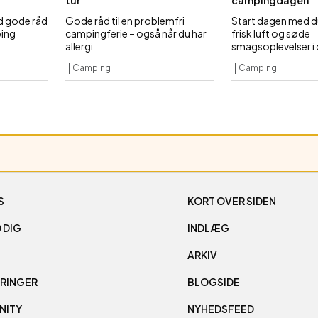
tur
campingdagen
ed gode råd
Gode råd til en problemfri
Start dagen med du
ping
campingferie – også når du har
frisk luft og søde
allergi
smagsoplevelser i d
Camping
Camping
S
KORT OVER SIDEN
 DIG
INDLÆG
ARKIV
RINGER
BLOGSIDE
NITY
NYHEDSFEED