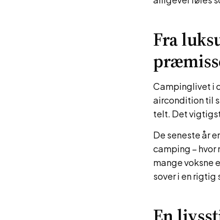
Fra luks
præmiss
Campinglivet i 
aircondition til 
telt. Det vigtig
De seneste år e
camping – hvor 
mange voksne er
sover i en rigti
En livss