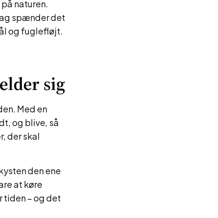
 på naturen.
 dag spænder det
 og fuglefløjt.
melder sig
eden. Med en
t, og blive, så
r, der skal
 kysten den ene
are at køre
r tiden – og det