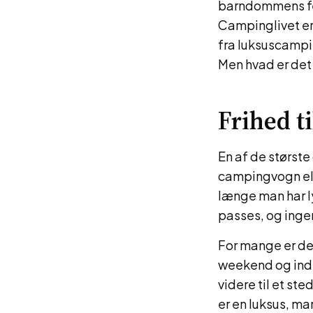
barndommens feri
Campinglivet er
fra luksuscampi
Men hvad er det 
Frihed ti
En af de størst
campingvogn elle
længe man har ly
passes, og inge
For mange er det
weekend og ind i
videre til et st
er en luksus, ma