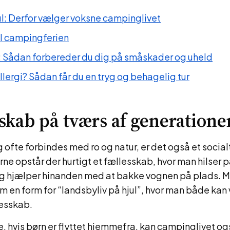
jul: Derfor vælger voksne campinglivet
il campingferien
g: Sådan forbereder du dig på småskader og uheld
ergi? Sådan får du en tryg og behagelig tur
sskab på tværs af generatione
ofte forbindes med ro og natur, er det også et socia
e opstår der hurtigt et fællesskab, hvor man hilser 
og hjælper hinanden med at bakke vognen på plads. 
m en form for “landsbyliv på hjul”, hvor man både kan 
lesskab.
e, hvis børn er flyttet hjemmefra, kan campinglivet o