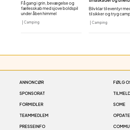
småskader og uheld
Få gang i grin, bevægelse og
fællesskab med sjove boldspil
Bliv klar til eventyr m
under åben himmel
til sikker og tryg cam
Camping
Camping
ANNONCØR
FØLG O
SPONSORAT
TILMELD
FORMIDLER
SOME
TEAMMEDLEM
OPDATE
PRESSEINFO
COMMU