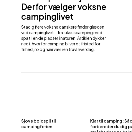
Derfor vælger voksne
campinglivet
Stadig flere voksne danskere finder glæden
ved campinglivet – fra luksuscamping med
spa til enkle pladser i naturen. Artiklen dykker
ned i, hvorfor camping bliver et fristed for
frihed, ro og nærvær i en travl hverdag.
Sjove boldspil til
Klar til camping: Så
campingferien
forbereder du dig p