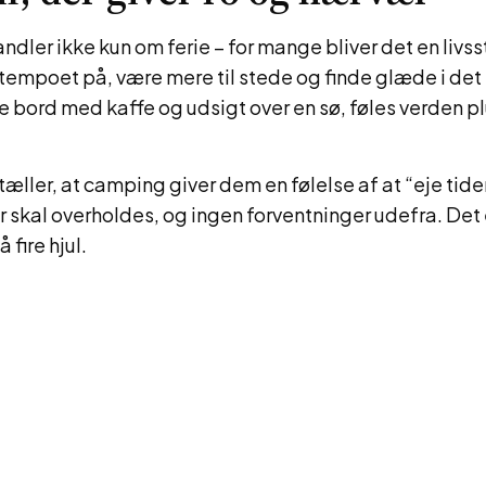
dler ikke kun om ferie – for mange bliver det en livsst
empoet på, være mere til stede og finde glæde i det
lle bord med kaffe og udsigt over en sø, føles verden 
tæller, at camping giver dem en følelse af at “eje tide
r skal overholdes, og ingen forventninger udefra. Det er
 fire hjul.