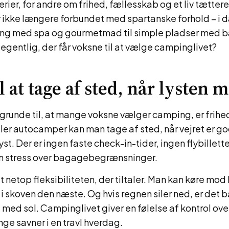
er, for andre om frihed, fællesskab og et liv tættere
 ikke længere forbundet med spartanske forhold – i
ng med spa og gourmetmad til simple pladser med bål
egentlig, der får voksne til at vælge campinglivet?
l at tage af sted, når lysten 
e grunde til, at mange voksne vælger camping, er frih
r autocamper kan man tage af sted, når vejret er god
st. Der er ingen faste check-in-tider, ingen flybillette
n stress over bagagebegrænsninger.
 netop fleksibiliteten, der tiltaler. Man kan køre mod
 skoven den næste. Og hvis regnen siler ned, er det b
ed med sol. Campinglivet giver en følelse af kontrol ove
nge savner i en travl hverdag.