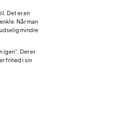
il. Det er en
 enkle. Når man
pludselig mindre
n igen”. Der er
 frihed i sin