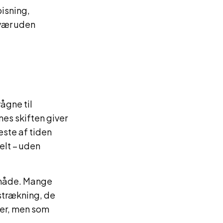
isning,
mvær uden
ågne til
es skiften giver
este af tiden
elt – uden
 måde. Mange
tstrækning, de
ter, men som