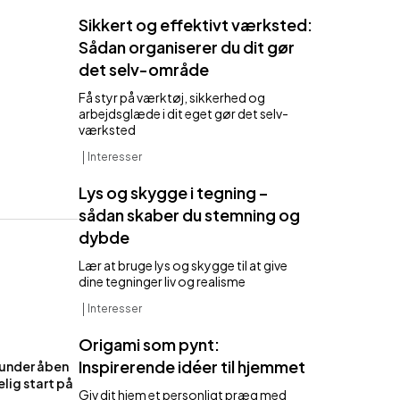
Sikkert og effektivt værksted:
Sådan organiserer du dit gør
det selv-område
Få styr på værktøj, sikkerhed og
arbejdsglæde i dit eget gør det selv-
værksted
Interesser
Lys og skygge i tegning –
sådan skaber du stemning og
dybde
Lær at bruge lys og skygge til at give
dine tegninger liv og realisme
Interesser
Origami som pynt:
Inspirerende idéer til hjemmet
under åben
lig start på
Giv dit hjem et personligt præg med