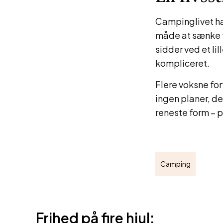
Campinglivet han
måde at sænke t
sidder ved et li
kompliceret.
Flere voksne for
ingen planer, de
reneste form – på
Camping
Frihed på fire hjul: