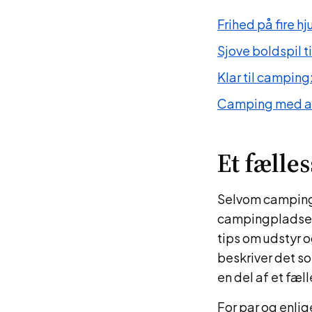
Frihed på fire h
Sjove boldspil t
Klar til campin
Camping med all
Et fælle
Selvom camping 
campingpladsern
tips om udstyr 
beskriver det so
en del af et fæl
For par og enlig