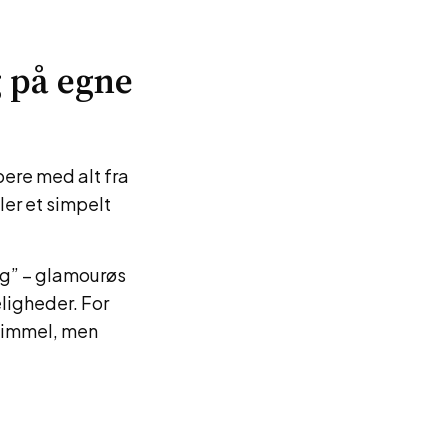
g på egne
ere med alt fra
ller et simpelt
ng” – glamourøs
ligheder. For
ehimmel, men