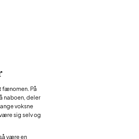
r
lt fænomen. På
på naboen, deler
Mange voksne
være sig selv og
gså være en