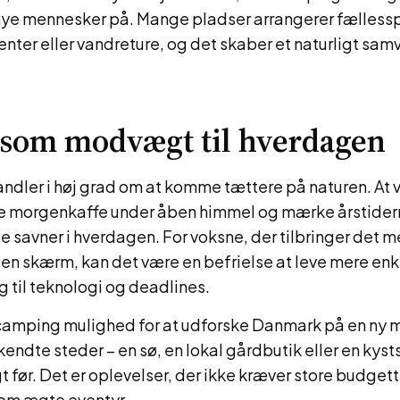
ye mennesker på. Mange pladser arrangerer fællessp
ter eller vandreture, og det skaber et naturligt sa
 som modvægt til hverdagen
ndler i høj grad om at komme tættere på naturen. At v
kke morgenkaffe under åben himmel og mærke årstidern
 savner i hverdagen. For voksne, der tilbringer det m
 en skærm, kan det være en befrielse at leve mere enk
 til teknologi og deadlines.
camping mulighed for at udforske Danmark på en ny
ndte steder – en sø, en lokal gårdbutik eller en kys
t før. Det er oplevelser, der ikke kræver store budget
som ægte eventyr.