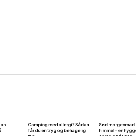
dan
Camping med allergi? Sådan
Sød morgenmad 
å
får du en tryg og behagelig
himmel – en hygge