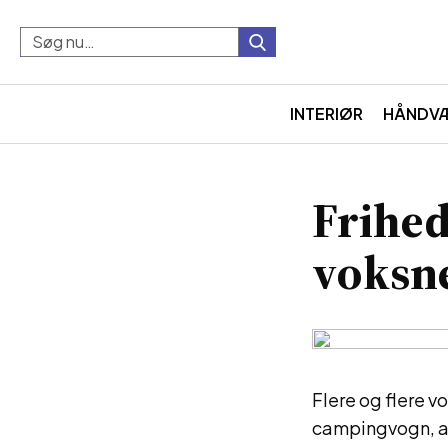
INTERIØR
HÅNDV
Frihed
voksn
Flere og flere v
campingvogn, au