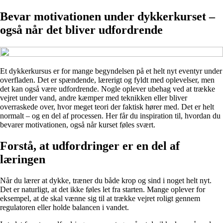
Bevar motivationen under dykkerkurset –
også når det bliver udfordrende
Et dykkerkursus er for mange begyndelsen på et helt nyt eventyr under
overfladen. Det er spændende, lærerigt og fyldt med oplevelser, men
det kan også være udfordrende. Nogle oplever ubehag ved at trække
vejret under vand, andre kæmper med teknikken eller bliver
overraskede over, hvor meget teori der faktisk hører med. Det er helt
normalt – og en del af processen. Her får du inspiration til, hvordan du
bevarer motivationen, også når kurset føles svært.
Forstå, at udfordringer er en del af
læringen
Når du lærer at dykke, træner du både krop og sind i noget helt nyt.
Det er naturligt, at det ikke føles let fra starten. Mange oplever for
eksempel, at de skal vænne sig til at trække vejret roligt gennem
regulatoren eller holde balancen i vandet.