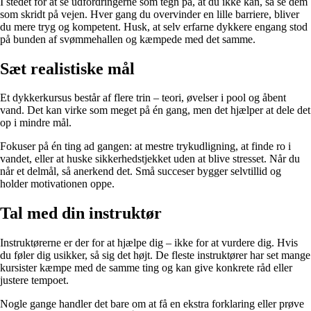
I stedet for at se udfordringerne som tegn på, at du ikke kan, så se dem
som skridt på vejen. Hver gang du overvinder en lille barriere, bliver
du mere tryg og kompetent. Husk, at selv erfarne dykkere engang stod
på bunden af svømmehallen og kæmpede med det samme.
Sæt realistiske mål
Et dykkerkursus består af flere trin – teori, øvelser i pool og åbent
vand. Det kan virke som meget på én gang, men det hjælper at dele det
op i mindre mål.
Fokuser på én ting ad gangen: at mestre trykudligning, at finde ro i
vandet, eller at huske sikkerhedstjekket uden at blive stresset. Når du
når et delmål, så anerkend det. Små succeser bygger selvtillid og
holder motivationen oppe.
Tal med din instruktør
Instruktørerne er der for at hjælpe dig – ikke for at vurdere dig. Hvis
du føler dig usikker, så sig det højt. De fleste instruktører har set mange
kursister kæmpe med de samme ting og kan give konkrete råd eller
justere tempoet.
Nogle gange handler det bare om at få en ekstra forklaring eller prøve