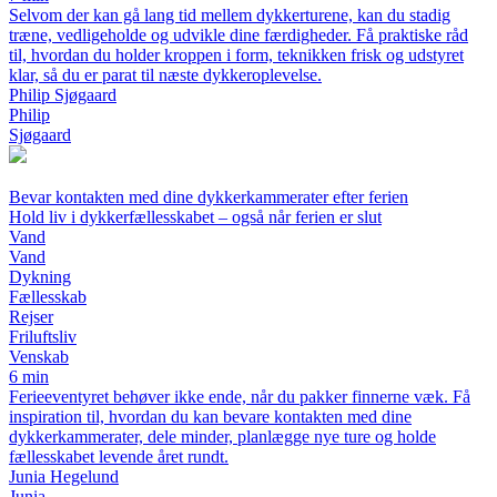
Selvom der kan gå lang tid mellem dykkerturene, kan du stadig
træne, vedligeholde og udvikle dine færdigheder. Få praktiske råd
til, hvordan du holder kroppen i form, teknikken frisk og udstyret
klar, så du er parat til næste dykkeroplevelse.
Philip Sjøgaard
Philip
Sjøgaard
Bevar kontakten med dine dykkerkammerater efter ferien
Hold liv i dykkerfællesskabet – også når ferien er slut
Vand
Vand
Dykning
Fællesskab
Rejser
Friluftsliv
Venskab
6 min
Ferieeventyret behøver ikke ende, når du pakker finnerne væk. Få
inspiration til, hvordan du kan bevare kontakten med dine
dykkerkammerater, dele minder, planlægge nye ture og holde
fællesskabet levende året rundt.
Junia Hegelund
Junia