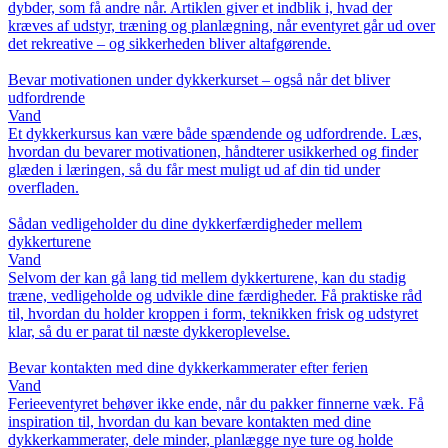
dybder, som få andre når. Artiklen giver et indblik i, hvad der
kræves af udstyr, træning og planlægning, når eventyret går ud over
det rekreative – og sikkerheden bliver altafgørende.
Bevar motivationen under dykkerkurset – også når det bliver
udfordrende
Vand
Et dykkerkursus kan være både spændende og udfordrende. Læs,
hvordan du bevarer motivationen, håndterer usikkerhed og finder
glæden i læringen, så du får mest muligt ud af din tid under
overfladen.
Sådan vedligeholder du dine dykkerfærdigheder mellem
dykkerturene
Vand
Selvom der kan gå lang tid mellem dykkerturene, kan du stadig
træne, vedligeholde og udvikle dine færdigheder. Få praktiske råd
til, hvordan du holder kroppen i form, teknikken frisk og udstyret
klar, så du er parat til næste dykkeroplevelse.
Bevar kontakten med dine dykkerkammerater efter ferien
Vand
Ferieeventyret behøver ikke ende, når du pakker finnerne væk. Få
inspiration til, hvordan du kan bevare kontakten med dine
dykkerkammerater, dele minder, planlægge nye ture og holde