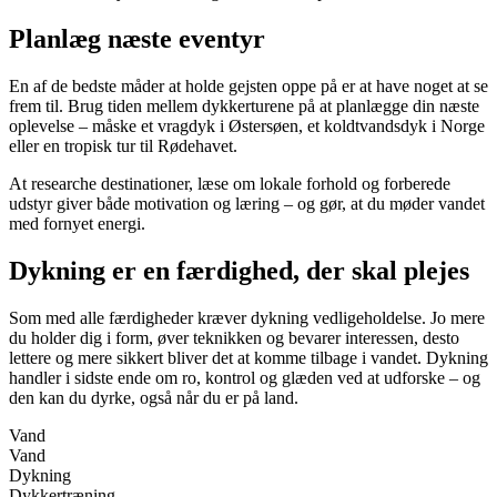
Planlæg næste eventyr
En af de bedste måder at holde gejsten oppe på er at have noget at se
frem til. Brug tiden mellem dykkerturene på at planlægge din næste
oplevelse – måske et vragdyk i Østersøen, et koldtvandsdyk i Norge
eller en tropisk tur til Rødehavet.
At researche destinationer, læse om lokale forhold og forberede
udstyr giver både motivation og læring – og gør, at du møder vandet
med fornyet energi.
Dykning er en færdighed, der skal plejes
Som med alle færdigheder kræver dykning vedligeholdelse. Jo mere
du holder dig i form, øver teknikken og bevarer interessen, desto
lettere og mere sikkert bliver det at komme tilbage i vandet. Dykning
handler i sidste ende om ro, kontrol og glæden ved at udforske – og
den kan du dyrke, også når du er på land.
Vand
Vand
Dykning
Dykkertræning