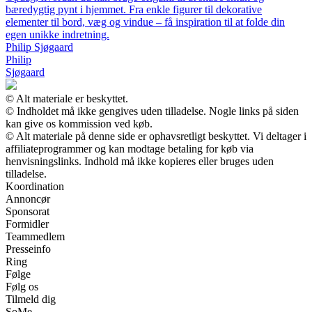
bæredygtig pynt i hjemmet. Fra enkle figurer til dekorative
elementer til bord, væg og vindue – få inspiration til at folde din
egen unikke indretning.
Philip Sjøgaard
Philip
Sjøgaard
© Alt materiale er beskyttet.
© Indholdet må ikke gengives uden tilladelse. Nogle links på siden
kan give os kommission ved køb.
© Alt materiale på denne side er ophavsretligt beskyttet. Vi deltager i
affiliateprogrammer og kan modtage betaling for køb via
henvisningslinks. Indhold må ikke kopieres eller bruges uden
tilladelse.
Koordination
Annoncør
Sponsorat
Formidler
Teammedlem
Presseinfo
Ring
Følge
Følg os
Tilmeld dig
SoMe