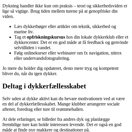
Dykning handler ikke kun om praksis – teori og sikkerhedsviden er
lige så vigtige. Brug tiden mellem turene på at genopfriske din
viden.
Læs dykkerbøger eller artikler om teknik, sikkerhed og
marine liv.
Tag et
opfriskningskursus
hos din lokale dykkerklub eller et
dykkercenter. Det er en god måde at få feedback og genvinde
selvtilliden i vandet.
Følg onlinekurser eller webinarer om fx navigation, nitrox
eller undervandsfotografering.
Jo mere du holder dig opdateret, desto mere tryg og kompetent
bliver du, når du igen dykker.
Deltag i dykkerfællesskabet
Selv uden at dykke aktivt kan du bevare motivationen ved at være
en del af dykkerfællesskabet. Mange klubber arrangerer sociale
aftener, foredrag eller ture til svømmehallen.
At dele erfaringer, se billeder fra andres dyk og planlægge
fremtidige ture kan holde interessen levende. Det er også en god
måde at finde nye makkere og destinationer på.