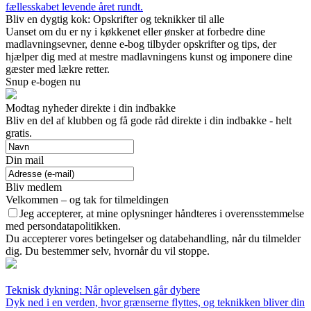
fællesskabet levende året rundt.
Bliv en dygtig kok: Opskrifter og teknikker til alle
Uanset om du er ny i køkkenet eller ønsker at forbedre dine
madlavningsevner, denne e-bog tilbyder opskrifter og tips, der
hjælper dig med at mestre madlavningens kunst og imponere dine
gæster med lækre retter.
Snup e-bogen nu
Modtag nyheder direkte i din indbakke
Bliv en del af klubben og få gode råd direkte i din indbakke - helt
gratis.
Din mail
Bliv medlem
Velkommen – og tak for tilmeldingen
Jeg accepterer, at mine oplysninger håndteres i overensstemmelse
med persondatapolitikken.
Du accepterer vores betingelser og databehandling, når du tilmelder
dig. Du bestemmer selv, hvornår du vil stoppe.
Teknisk dykning: Når oplevelsen går dybere
Dyk ned i en verden, hvor grænserne flyttes, og teknikken bliver din