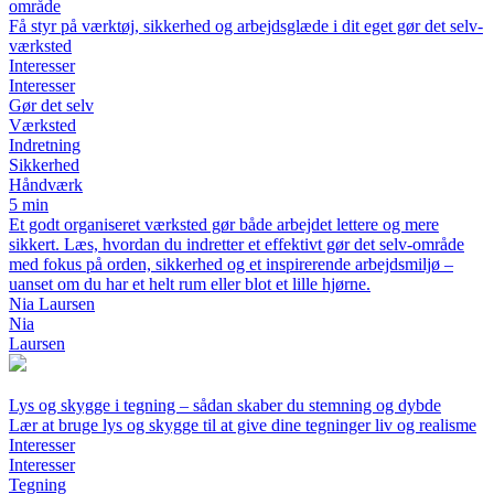
område
Få styr på værktøj, sikkerhed og arbejdsglæde i dit eget gør det selv-
værksted
Interesser
Interesser
Gør det selv
Værksted
Indretning
Sikkerhed
Håndværk
5 min
Et godt organiseret værksted gør både arbejdet lettere og mere
sikkert. Læs, hvordan du indretter et effektivt gør det selv-område
med fokus på orden, sikkerhed og et inspirerende arbejdsmiljø –
uanset om du har et helt rum eller blot et lille hjørne.
Nia Laursen
Nia
Laursen
Lys og skygge i tegning – sådan skaber du stemning og dybde
Lær at bruge lys og skygge til at give dine tegninger liv og realisme
Interesser
Interesser
Tegning