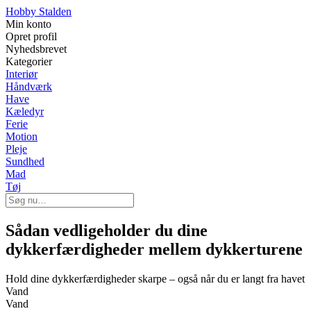
Hobby Stalden
Min konto
Opret profil
Nyhedsbrevet
Kategorier
Interiør
Håndværk
Have
Kæledyr
Ferie
Motion
Pleje
Sundhed
Mad
Tøj
Sådan vedligeholder du dine
dykkerfærdigheder mellem dykkerturene
Hold dine dykkerfærdigheder skarpe – også når du er langt fra havet
Vand
Vand