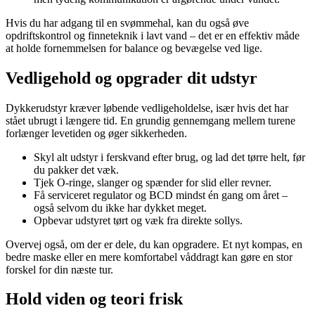
Hvis du har adgang til en svømmehal, kan du også øve
opdriftskontrol og finneteknik i lavt vand – det er en effektiv måde
at holde fornemmelsen for balance og bevægelse ved lige.
Vedligehold og opgrader dit udstyr
Dykkerudstyr kræver løbende vedligeholdelse, især hvis det har
stået ubrugt i længere tid. En grundig gennemgang mellem turene
forlænger levetiden og øger sikkerheden.
Skyl alt udstyr i ferskvand efter brug, og lad det tørre helt, før
du pakker det væk.
Tjek O-ringe, slanger og spænder for slid eller revner.
Få serviceret regulator og BCD mindst én gang om året –
også selvom du ikke har dykket meget.
Opbevar udstyret tørt og væk fra direkte sollys.
Overvej også, om der er dele, du kan opgradere. Et nyt kompas, en
bedre maske eller en mere komfortabel våddragt kan gøre en stor
forskel for din næste tur.
Hold viden og teori frisk