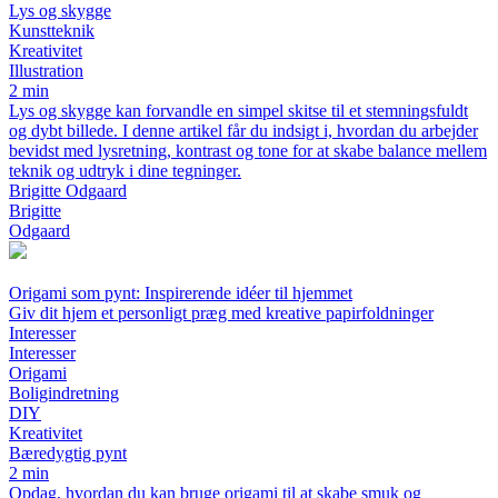
Lys og skygge
Kunstteknik
Kreativitet
Illustration
2 min
Lys og skygge kan forvandle en simpel skitse til et stemningsfuldt
og dybt billede. I denne artikel får du indsigt i, hvordan du arbejder
bevidst med lysretning, kontrast og tone for at skabe balance mellem
teknik og udtryk i dine tegninger.
Brigitte Odgaard
Brigitte
Odgaard
Origami som pynt: Inspirerende idéer til hjemmet
Giv dit hjem et personligt præg med kreative papirfoldninger
Interesser
Interesser
Origami
Boligindretning
DIY
Kreativitet
Bæredygtig pynt
2 min
Opdag, hvordan du kan bruge origami til at skabe smuk og