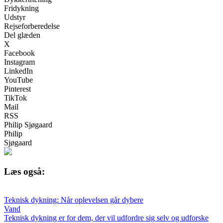
Fridykning
Udstyr
Rejseforberedelse
Del glæden
X
Facebook
Instagram
LinkedIn
YouTube
Pinterest
TikTok
Mail
RSS
Philip Sjøgaard
Philip
Sjøgaard
Læs også:
Teknisk dykning: Når oplevelsen går dybere
Vand
Teknisk dykning er for dem, der vil udfordre sig selv og udforske