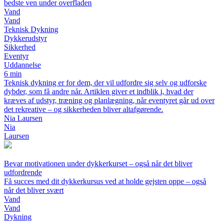
bedste ven under overfladen
Vand
Vand
Teknisk Dykning
Dykkerudstyr
Sikkerhed
Eventyr
Uddannelse
6 min
Teknisk dykning er for dem, der vil udfordre sig selv og udforske
dybder, som få andre når. Artiklen giver et indblik i, hvad der
kræves af udstyr, træning og planlægning, når eventyret går ud over
det rekreative – og sikkerheden bliver altafgørende.
Nia Laursen
Nia
Laursen
Bevar motivationen under dykkerkurset – også når det bliver
udfordrende
Få succes med dit dykkerkursus ved at holde gejsten oppe – også
når det bliver svært
Vand
Vand
Dykning