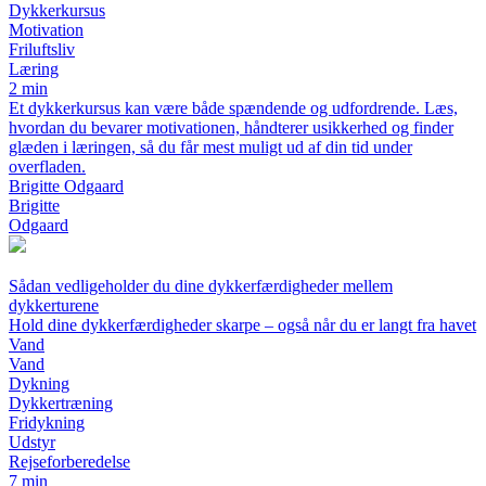
Dykkerkursus
Motivation
Friluftsliv
Læring
2 min
Et dykkerkursus kan være både spændende og udfordrende. Læs,
hvordan du bevarer motivationen, håndterer usikkerhed og finder
glæden i læringen, så du får mest muligt ud af din tid under
overfladen.
Brigitte Odgaard
Brigitte
Odgaard
Sådan vedligeholder du dine dykkerfærdigheder mellem
dykkerturene
Hold dine dykkerfærdigheder skarpe – også når du er langt fra havet
Vand
Vand
Dykning
Dykkertræning
Fridykning
Udstyr
Rejseforberedelse
7 min