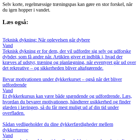
Selv korte, regelmæssige træningspas kan gøre en stor forskel, når
du igen hopper i vandet.
Læs også:
Teknisk dykning: Når oplevelsen går dybere
Vand
Teknisk dykning er for dem, der vil udfordre sig selv og udforske
dybder, som få andre når. Artiklen giver et indblik i, hvad der
kræves af udstyr, træning og planlægning, når eventyret går ud over
det rekreative – og sikkerheden bliver altafgørende.
Bevar motivationen under dykkerkurset – også når det bliver
udfordrende
Vand
Et dykkerkursus kan være både spændende og udfordrende. Læs,
hvordan du bevarer motivationen, håndterer usikkerhed og finder
glæden i læringen, så du får mest muligt ud af din tid under
overfladen.
Sådan vedligeholder du dine dykkerfærdigheder mellem
dykkerturene
Vand