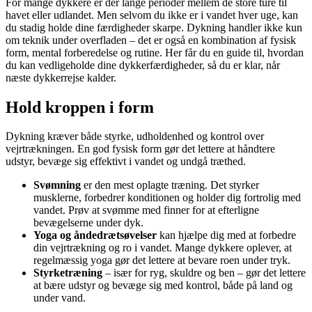
For mange dykkere er der lange perioder mellem de store ture til
havet eller udlandet. Men selvom du ikke er i vandet hver uge, kan
du stadig holde dine færdigheder skarpe. Dykning handler ikke kun
om teknik under overfladen – det er også en kombination af fysisk
form, mental forberedelse og rutine. Her får du en guide til, hvordan
du kan vedligeholde dine dykkerfærdigheder, så du er klar, når
næste dykkerrejse kalder.
Hold kroppen i form
Dykning kræver både styrke, udholdenhed og kontrol over
vejrtrækningen. En god fysisk form gør det lettere at håndtere
udstyr, bevæge sig effektivt i vandet og undgå træthed.
Svømning
er den mest oplagte træning. Det styrker
musklerne, forbedrer konditionen og holder dig fortrolig med
vandet. Prøv at svømme med finner for at efterligne
bevægelserne under dyk.
Yoga og åndedrætsøvelser
kan hjælpe dig med at forbedre
din vejrtrækning og ro i vandet. Mange dykkere oplever, at
regelmæssig yoga gør det lettere at bevare roen under tryk.
Styrketræning
– især for ryg, skuldre og ben – gør det lettere
at bære udstyr og bevæge sig med kontrol, både på land og
under vand.