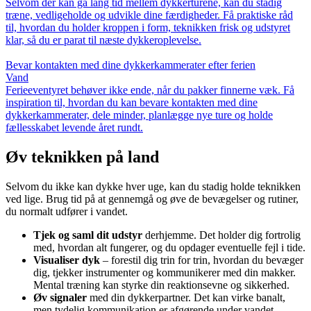
Selvom der kan gå lang tid mellem dykkerturene, kan du stadig
træne, vedligeholde og udvikle dine færdigheder. Få praktiske råd
til, hvordan du holder kroppen i form, teknikken frisk og udstyret
klar, så du er parat til næste dykkeroplevelse.
Bevar kontakten med dine dykkerkammerater efter ferien
Vand
Ferieeventyret behøver ikke ende, når du pakker finnerne væk. Få
inspiration til, hvordan du kan bevare kontakten med dine
dykkerkammerater, dele minder, planlægge nye ture og holde
fællesskabet levende året rundt.
Øv teknikken på land
Selvom du ikke kan dykke hver uge, kan du stadig holde teknikken
ved lige. Brug tid på at gennemgå og øve de bevægelser og rutiner,
du normalt udfører i vandet.
Tjek og saml dit udstyr
derhjemme. Det holder dig fortrolig
med, hvordan alt fungerer, og du opdager eventuelle fejl i tide.
Visualiser dyk
– forestil dig trin for trin, hvordan du bevæger
dig, tjekker instrumenter og kommunikerer med din makker.
Mental træning kan styrke din reaktionsevne og sikkerhed.
Øv signaler
med din dykkerpartner. Det kan virke banalt,
men tydelig kommunikation er afgørende under vandet.