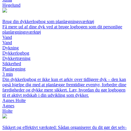
Hegelund
Brug din dykkerlogbog som planlægningsværktøj
Få mere ud af dine dyk ved at bruge logbogen som dit personlige
planlægningsværktøj
Vand
Vand
Dykning
Dykkerlogbog
Dykkertræning
Sikkerhed
Planlægning
3 min
Din dykkerlogbog er ikke kun et arkiv over tidligere dyk – den kan
også hjælpe dig med at planlægge fremtidige eventyr, forbedre dine
færdigheder og dykke mere sikkert. Lær, hvordan du gør logbogen
til et aktivt redskab i din udvikling som dykker.
Agnes Holte
Agnes
Holte
Sikkert og effektivt værksted: Sådan organiserer du dit gør det selv-