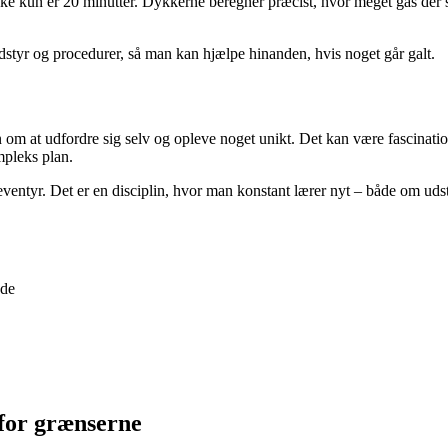
ske kun er 20 minutter. Dykkerne beregner præcist, hvor meget gas der 
tyr og procedurer, så man kan hjælpe hinanden, hvis noget går galt.
om at udfordre sig selv og opleve noget unikt. Det kan være fascination
ompleks plan.
ventyr. Det er en disciplin, hvor man konstant lærer nyt – både om udsty
nde
for grænserne