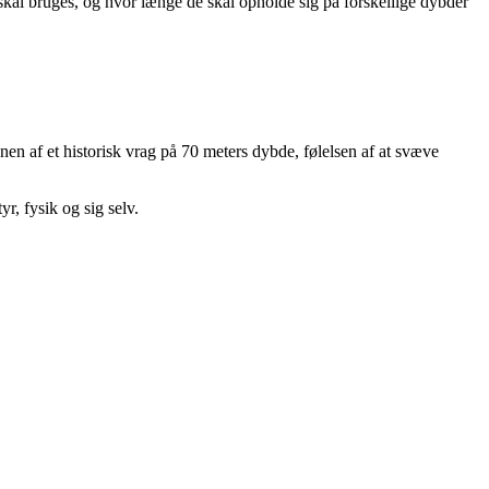
skal bruges, og hvor længe de skal opholde sig på forskellige dybder
en af et historisk vrag på 70 meters dybde, følelsen af at svæve
r, fysik og sig selv.