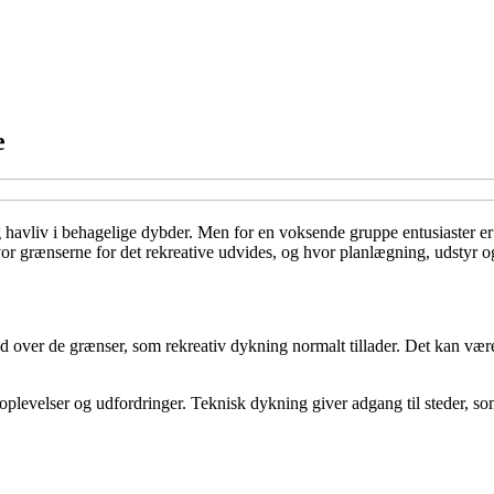
e
g havliv i behagelige dybder. Men for en voksende gruppe entusiaster 
or grænserne for det rekreative udvides, og hvor planlægning, udstyr o
 over de grænser, som rekreativ dykning normalt tillader. Det kan være
e oplevelser og udfordringer. Teknisk dykning giver adgang til steder, s