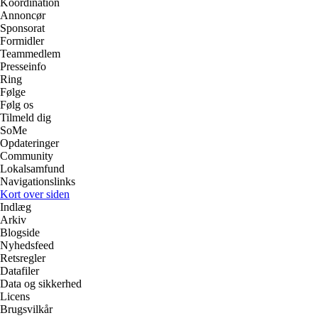
Koordination
Annoncør
Sponsorat
Formidler
Teammedlem
Presseinfo
Ring
Følge
Følg os
Tilmeld dig
SoMe
Opdateringer
Community
Lokalsamfund
Navigationslinks
Kort over siden
Indlæg
Arkiv
Blogside
Nyhedsfeed
Retsregler
Datafiler
Data og sikkerhed
Licens
Brugsvilkår