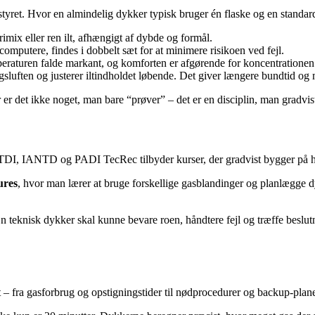
styret. Hvor en almindelig dykker typisk bruger én flaske og en standar
trimix eller ren ilt, afhængigt af dybde og formål.
 computere, findes i dobbelt sæt for at minimere risikoen ved fejl.
raturen falde markant, og komforten er afgørende for koncentrationen
sluften og justerer iltindholdet løbende. Det giver længere bundtid o
er det ikke noget, man bare “prøver” – det er en disciplin, man gradvist 
 TDI, IANTD og PADI TecRec tilbyder kurser, der gradvist bygger på 
ures
, hvor man lærer at bruge forskellige gasblandinger og planlægge
n teknisk dykker skal kunne bevare roen, håndtere fejl og træffe beslut
– fra gasforbrug og opstigningstider til nødprocedurer og backup-plane