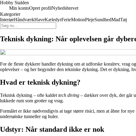
Hobby Stalden
Min konto
Opret profil
Nyhedsbrevet
Kategorier
Interiør
Håndværk
Have
Kæledyr
Ferie
Motion
Pleje
Sundhed
Mad
Tøj
Teknisk dykning: Når oplevelsen går dyber
For de fleste dykkere handler dykning om at udforske koralrev, vrag o
oplevelser – og her begynder den tekniske dykning. Det er dykning, hv
Hvad er teknisk dykning?
Teknisk dykning – ofte kaldet
tech diving
– dækker over dyk, der går ud
lukkede rum som grotter og vrag.
Formålet er ikke nødvendigvis at tage større risici, men at åbne for ny
undersøiske tunneller og huler.
Udstyr: Når standard ikke er nok