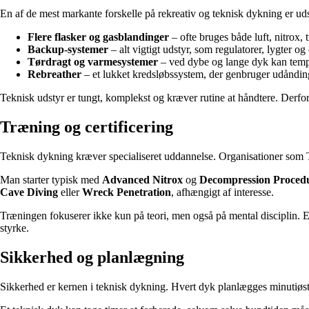
En af de mest markante forskelle på rekreativ og teknisk dykning er ud
Flere flasker og gasblandinger
– ofte bruges både luft, nitrox, 
Backup-systemer
– alt vigtigt udstyr, som regulatorer, lygter og
Tørdragt og varmesystemer
– ved dybe og lange dyk kan tempe
Rebreather
– et lukket kredsløbssystem, der genbruger udånding
Teknisk udstyr er tungt, komplekst og kræver rutine at håndtere. Derfor 
Træning og certificering
Teknisk dykning kræver specialiseret uddannelse. Organisationer som
Man starter typisk med
Advanced Nitrox
og
Decompression Proced
Cave Diving
eller
Wreck Penetration
, afhængigt af interesse.
Træningen fokuserer ikke kun på teori, men også på mental disciplin. E
styrke.
Sikkerhed og planlægning
Sikkerhed er kernen i teknisk dykning. Hvert dyk planlægges minutiøst 