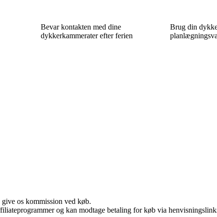
Bevar kontakten med dine
Brug din dykk
dykkerkammerater efter ferien
planlægningsvæ
n give os kommission ved køb.
affiliateprogrammer og kan modtage betaling for køb via henvisningslinks