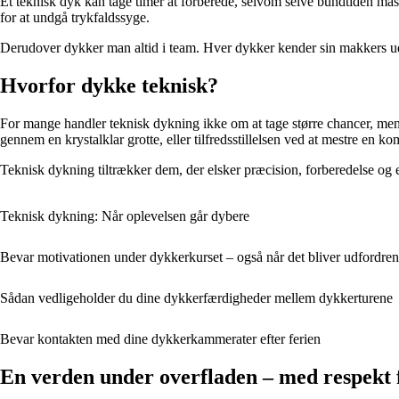
Et teknisk dyk kan tage timer at forberede, selvom selve bundtiden må
for at undgå trykfaldssyge.
Derudover dykker man altid i team. Hver dykker kender sin makkers uds
Hvorfor dykke teknisk?
For mange handler teknisk dykning ikke om at tage større chancer, men 
gennem en krystalklar grotte, eller tilfredsstillelsen ved at mestre en k
Teknisk dykning tiltrækker dem, der elsker præcision, forberedelse og e
Teknisk dykning: Når oplevelsen går dybere
Bevar motivationen under dykkerkurset – også når det bliver udfordre
Sådan vedligeholder du dine dykkerfærdigheder mellem dykkerturene
Bevar kontakten med dine dykkerkammerater efter ferien
En verden under overfladen – med respekt 